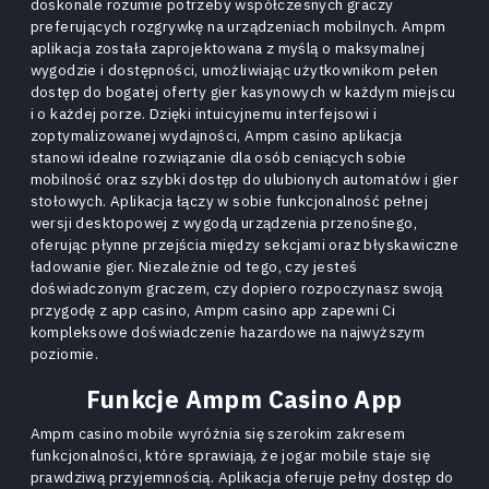
doskonale rozumie potrzeby współczesnych graczy
preferujących rozgrywkę na urządzeniach mobilnych. Ampm
aplikacja została zaprojektowana z myślą o maksymalnej
wygodzie i dostępności, umożliwiając użytkownikom pełen
dostęp do bogatej oferty gier kasynowych w każdym miejscu
i o każdej porze. Dzięki intuicyjnemu interfejsowi i
zoptymalizowanej wydajności, Ampm casino aplikacja
stanowi idealne rozwiązanie dla osób ceniących sobie
mobilność oraz szybki dostęp do ulubionych automatów i gier
stołowych. Aplikacja łączy w sobie funkcjonalność pełnej
wersji desktopowej z wygodą urządzenia przenośnego,
oferując płynne przejścia między sekcjami oraz błyskawiczne
ładowanie gier. Niezależnie od tego, czy jesteś
doświadczonym graczem, czy dopiero rozpoczynasz swoją
przygodę z app casino, Ampm casino app zapewni Ci
kompleksowe doświadczenie hazardowe na najwyższym
poziomie.
Funkcje Ampm Casino App
Ampm casino mobile wyróżnia się szerokim zakresem
funkcjonalności, które sprawiają, że jogar mobile staje się
prawdziwą przyjemnością. Aplikacja oferuje pełny dostęp do