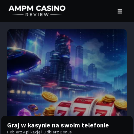
Graj w kasynie na swoim telefonie
Pobierz Aplikację i Odbierz Bonus