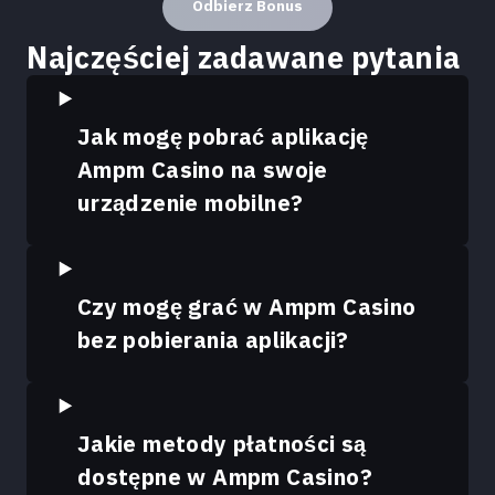
Odbierz Bonus
Najczęściej zadawane pytania
Jak mogę pobrać aplikację
Ampm Casino na swoje
urządzenie mobilne?
Czy mogę grać w Ampm Casino
bez pobierania aplikacji?
Jakie metody płatności są
dostępne w Ampm Casino?