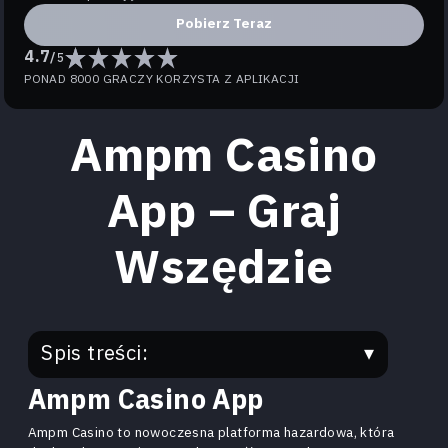
Pobierz Teraz
4.7
/
5
PONAD 8000 GRACZY KORZYSTA Z APLIKACJI
Ampm Casino
App – Graj
Wszędzie
Spis treści:
Ampm Casino App
Ampm Casino to nowoczesna platforma hazardowa, która