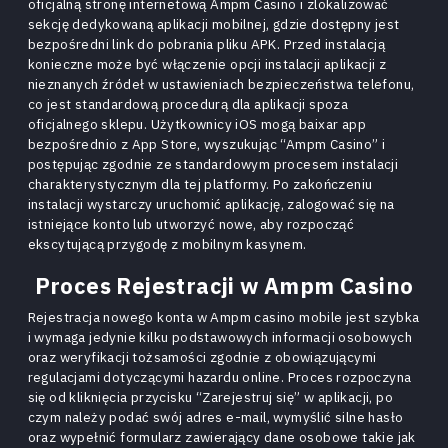
oficjalną stronę internetową Ampm Casino i zlokalizować
sekcję dedykowaną aplikacji mobilnej, gdzie dostępny jest
bezpośredni link do pobrania pliku APK. Przed instalacją
konieczne może być włączenie opcji instalacji aplikacji z
nieznanych źródeł w ustawieniach bezpieczeństwa telefonu,
co jest standardową procedurą dla aplikacji spoza
oficjalnego sklepu. Użytkownicy iOS mogą baixar app
bezpośrednio z App Store, wyszukując “Ampm Casino” i
postępując zgodnie ze standardowym procesem instalacji
charakterystycznym dla tej platformy. Po zakończeniu
instalacji wystarczy uruchomić aplikację, zalogować się na
istniejące konto lub utworzyć nowe, aby rozpocząć
ekscytującą przygodę z mobilnym kasynem.
Proces Rejestracji w Ampm Casino
Rejestracja nowego konta w Ampm casino mobile jest szybka
i wymaga jedynie kilku podstawowych informacji osobowych
oraz weryfikacji tożsamości zgodnie z obowiązującymi
regulacjami dotyczącymi hazardu online. Proces rozpoczyna
się od kliknięcia przycisku “Zarejestruj się” w aplikacji, po
czym należy podać swój adres e-mail, wymyślić silne hasło
oraz wypełnić formularz zawierający dane osobowe takie jak