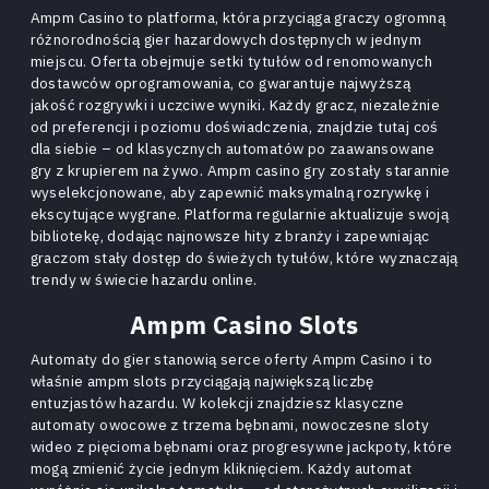
Ampm Casino to platforma, która przyciąga graczy ogromną
różnorodnością gier hazardowych dostępnych w jednym
miejscu. Oferta obejmuje setki tytułów od renomowanych
dostawców oprogramowania, co gwarantuje najwyższą
jakość rozgrywki i uczciwe wyniki. Każdy gracz, niezależnie
od preferencji i poziomu doświadczenia, znajdzie tutaj coś
dla siebie – od klasycznych automatów po zaawansowane
gry z krupierem na żywo. Ampm casino gry zostały starannie
wyselekcjonowane, aby zapewnić maksymalną rozrywkę i
ekscytujące wygrane. Platforma regularnie aktualizuje swoją
bibliotekę, dodając najnowsze hity z branży i zapewniając
graczom stały dostęp do świeżych tytułów, które wyznaczają
trendy w świecie hazardu online.
Ampm Casino Slots
Automaty do gier stanowią serce oferty Ampm Casino i to
właśnie ampm slots przyciągają największą liczbę
entuzjastów hazardu. W kolekcji znajdziesz klasyczne
automaty owocowe z trzema bębnami, nowoczesne sloty
wideo z pięcioma bębnami oraz progresywne jackpoty, które
mogą zmienić życie jednym kliknięciem. Każdy automat