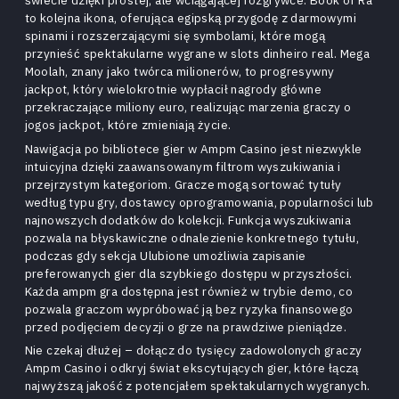
świecie dzięki prostej, ale wciągającej rozgrywce. Book of Ra
to kolejna ikona, oferująca egipską przygodę z darmowymi
spinami i rozszerzającymi się symbolami, które mogą
przynieść spektakularne wygrane w slots dinheiro real. Mega
Moolah, znany jako twórca milionerów, to progresywny
jackpot, który wielokrotnie wypłacił nagrody główne
przekraczające miliony euro, realizując marzenia graczy o
jogos jackpot, które zmieniają życie.
Nawigacja po bibliotece gier w Ampm Casino jest niezwykle
intuicyjna dzięki zaawansowanym filtrom wyszukiwania i
przejrzystym kategoriom. Gracze mogą sortować tytuły
według typu gry, dostawcy oprogramowania, popularności lub
najnowszych dodatków do kolekcji. Funkcja wyszukiwania
pozwala na błyskawiczne odnalezienie konkretnego tytułu,
podczas gdy sekcja Ulubione umożliwia zapisanie
preferowanych gier dla szybkiego dostępu w przyszłości.
Każda ampm gra dostępna jest również w trybie demo, co
pozwala graczom wypróbować ją bez ryzyka finansowego
przed podjęciem decyzji o grze na prawdziwe pieniądze.
Nie czekaj dłużej – dołącz do tysięcy zadowolonych graczy
Ampm Casino i odkryj świat ekscytujących gier, które łączą
najwyższą jakość z potencjałem spektakularnych wygranych.